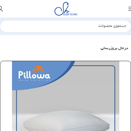
خانه
بالش
الیافی
درحال بروزرسانی