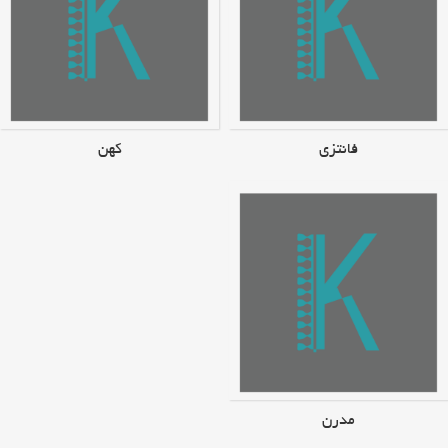
فانتزی
کهن
مدرن