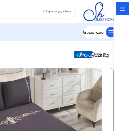
دسته بندی ها
خانه
سرویس لحاف
آرماندو
ست گلدوزی
ست گلدوزی رزین تاژ طرح 