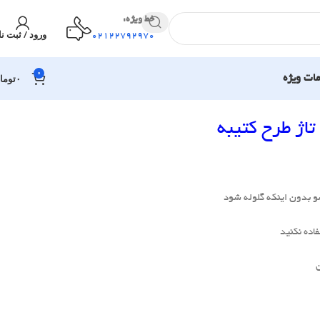
خط ویژه:
ورود / ثبت نا
02122792970
0
۰
توما
ات ویژه
اژ طرح کتیبه
و بدون اینکه گلوله شود
اده نکنید