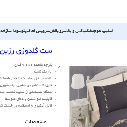
اسلیپ هوم
تشک
باکس و بالاسری
بالش
سرویس لحاف
پتو
سودا ساز
خدم
کتیبه
ست گلدوزی رزین ت
پارچه ملحفه 100% کتان
با رنگ ثابت
الیاف داخل لحاف کاملا قابل شستش
قابل شستشو در ماشین لباسشویی
هنگام شستشو از سفید کننده استف
قابلیت اتو شدن با دمای متوسط
قابل آبگیری و استفاده در خشک کن
مشخصات