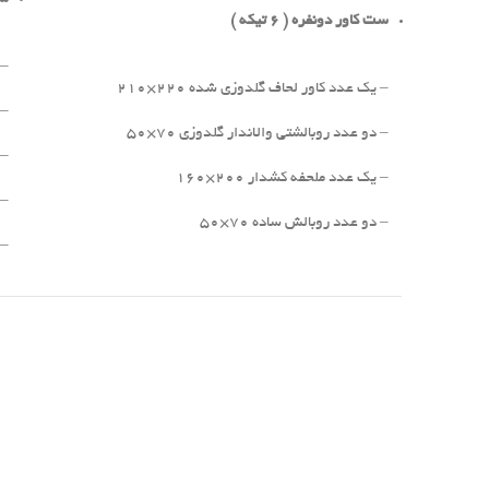
ست کاور دونفره ( 6 تیکه )
– ی
– یک عدد کاور لحاف گلدوزی شده 220×210
– 
– دو عدد روبالشتی والاندار گلدوزی 70×50
– 
– یک عدد ملحفه کشدار 200×160
– 
– دو عدد روبالش ساده 70×50
– 