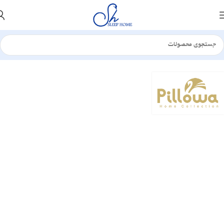
خانه
بالش
الیافی